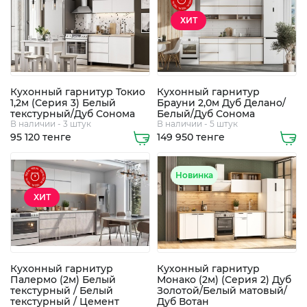
химия
ХИТ
Бытовая
техника
Кухонный гарнитур Токио
Кухонный гарнитур
1,2м (Серия 3) Белый
Брауни 2,0м Дуб Делано/
текстурный/Дуб Сонома
Белый/Дуб Сонома
В наличии - 3 штук
В наличии - 5 штук
95 120 тенге
149 950 тенге
Новинка
ХИТ
Экибастуз
Экибастуз
Кухонный гарнитур
Кухонный гарнитур
Палермо (2м) Белый
Монако (2м) (Серия 2) Дуб
текстурный / Белый
Золотой/Белый матовый/
текстурный / Цемент
Дуб Вотан