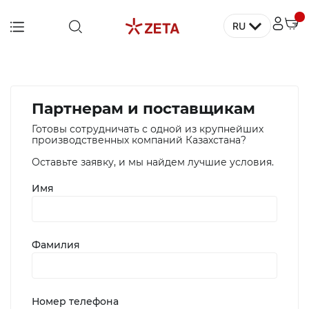
RU
Главная
Мебель
Дом
Партнерам и поставщикам
Для
Готовы сотрудничать с одной из крупнейших
производственных компаний Казахстана?
заведений
и офисов
Оставьте заявку, и мы найдем лучшие условия.
Для
Имя
террасы и
сада
Фамилия
Аксессуары
и декор
Бытовая
Номер телефона