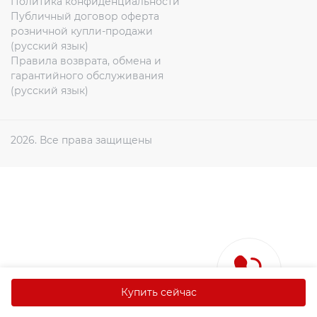
Политика конфиденциальности
химия
Публичный договор оферта
Бытовая
розничной купли-продажи
(русский язык)
техника
Правила возврата, обмена и
гарантийного обслуживания
(русский язык)
Экибастуз
2026. Все права защищены
Астана
+7
705
248
5508
Купить сейчас
8