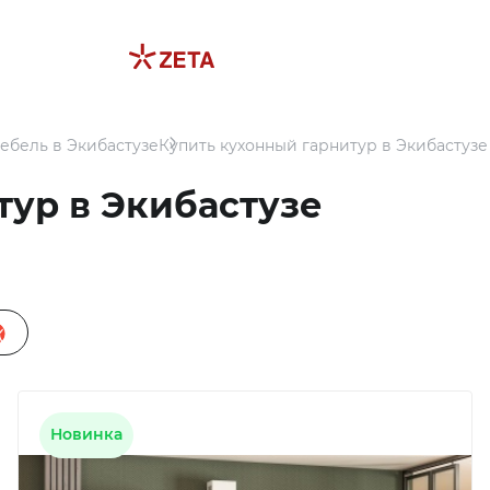
ебель в Экибастузе
Купить кухонный гарнитур в Экибастузе
тур в Экибастузе
Новинка