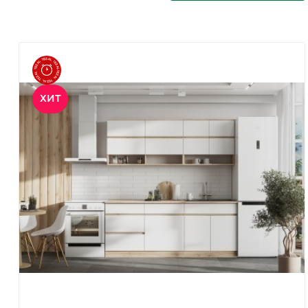
Экибастуз
Экибастуз
ХИТ
+7