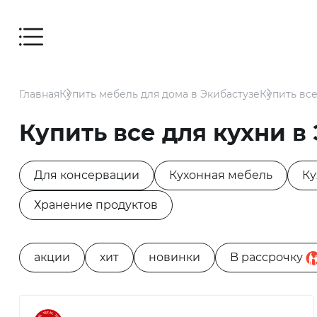
Мебель
Главная
Купить мебель для дома в Экибастузе
Купить все
Дом
Купить все для кухни в
Для
заведений
Для консервации
Кухонная мебель
Ку
и офисов
Хранение продуктов
Для
террасы и
акции
хит
новинки
B рассрочку
сада
Аксессуары