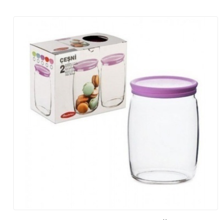
+7
705