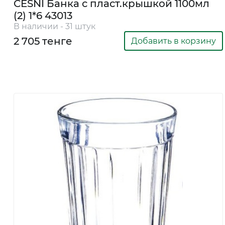
CESNI Банка с пласт.крышкой 1100мл
248
(2) 1*6 43013
5508
В наличии - 31 штук
2 705 тенге
Добавить в корзину
8
747
363
0112