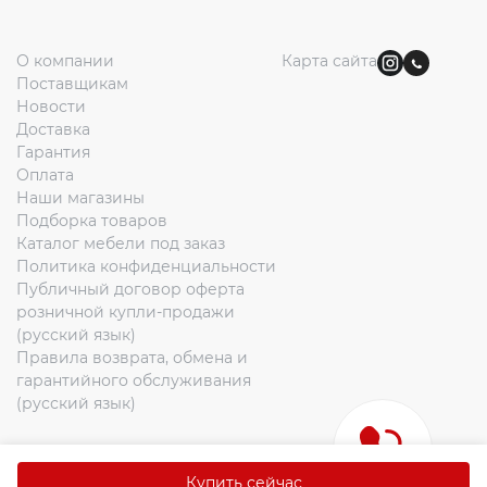
О компании
Карта сайта
Поставщикам
Новости
+7
Доставка
705
Гарантия
Оплата
248
Наши магазины
5508
Подборка товаров
8
Каталог мебели под заказ
747
Политика конфиденциальности
Публичный договор оферта
363
розничной купли-продажи
0112
(русский язык)
Правила возврата, обмена и
гарантийного обслуживания
(русский язык)
2026. Все права защищены
Купить сейчас