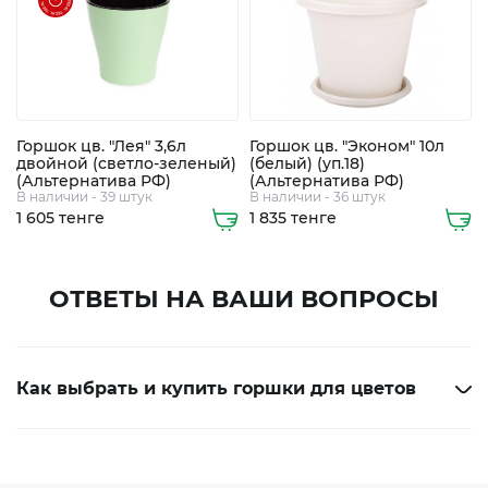
химия
Бытовая
техника
Горшок цв. "Лея" 3,6л
Горшок цв. "Эконом" 10л
двойной (светло-зеленый)
(белый) (уп.18)
(Альтернатива РФ)
(Альтернатива РФ)
В наличии - 39 штук
В наличии - 36 штук
1 605 тенге
1 835 тенге
ОТВЕТЫ НА ВАШИ ВОПРОСЫ
Экибастуз
Экибастуз
Как выбрать и купить горшки для цветов