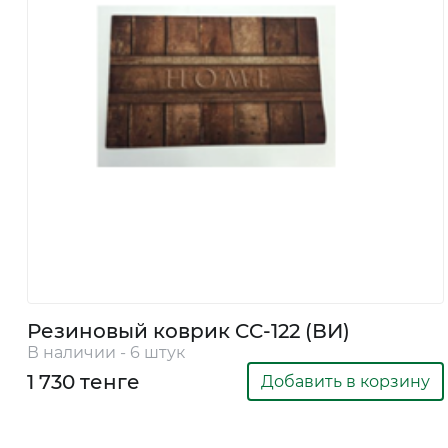
и декор
Бытовая
химия
Бытовая
техника
Экибастуз
Резиновый коврик CC-122 (ВИ)
В наличии - 6 штук
Экибастуз
1 730 тенге
Добавить в корзину