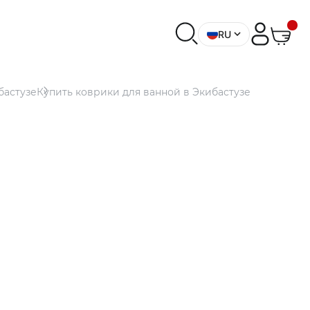
RU
бастузе
Купить коврики для ванной в Экибастузе