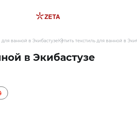
 для ванной в Экибастузе
Купить текстиль для ванной в Эки
нной в Экибастузе