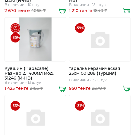
12210 (И-HB)
HB)
В наличии - 10 штук
В наличии - 15 штук
2 670 тенге
4065 ₸
1 210 тенге
1840 ₸
-59%
-35%
Кувшин (Парасале)
тарелка керамическая
Размер 2, 1400мл мод.
25см 001288 (Турция)
31246 (И-HB)
В наличии - 32 штук
В наличии - 13 штук
1 425 тенге
2165 ₸
950 тенге
2270 ₸
-33%
-31%