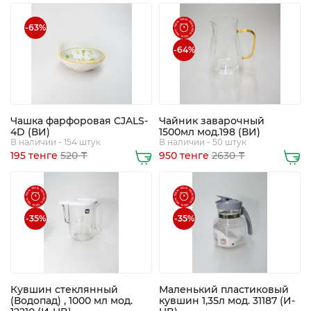
Экибастуз
-63%
-64%
Экибастуз
Чашка фарфоровая CJALS-
Чайник заварочный
4D (ВИ)
1500мл мод.198 (ВИ)
В наличии - 154 штук
В наличии - 50 штук
195 тенге
520 ₸
950 тенге
2630 ₸
-35%
-35%
Кувшин стеклянный
Маленький пластиковый
(Водопад) , 1000 мл мод.
кувшин 1,35л мод. 31187 (И-