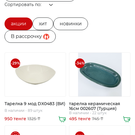
химия
Сортировать по:
Бытовая
техника
акции
хит
новинки
B рассрочку
-29%
-34%
Тарелка 9 мод DX0483 (ВИ)
тарелка керамическая
16см 002607 (Турция)
В наличии - 89 штук
В наличии - 22 штук
950 тенге
1325 ₸
495 тенге
745 ₸