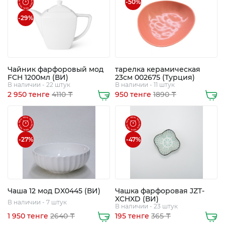
-50%
-29%
Чайник фарфоровый мод
тарелка керамическая
FCH 1200мл (ВИ)
23см 002675 (Турция)
В наличии - 22 штук
В наличии - 11 штук
2 950 тенге
4110 ₸
950 тенге
1890 ₸
-27%
-47%
Чаша 12 мод DX0445 (ВИ)
Чашка фарфоровая JZT-
XCHXD (ВИ)
В наличии - 7 штук
В наличии - 23 штук
1 950 тенге
2640 ₸
195 тенге
365 ₸