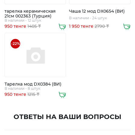
тарелка керамическая
Чаша 12 мод DX0654 (ВИ)
+7
21см 002363 (Турция)
В наличии - 24 штук
В наличии - 12 штук
705
950 тенге
1405 ₸
1 950 тенге
2790 ₸
248
5508
-22%
8
747
363
0112
Тарелка мод DX0384 (ВИ)
В наличии - 8 штук
950 тенге
1215 ₸
ОТВЕТЫ НА ВАШИ ВОПРОСЫ