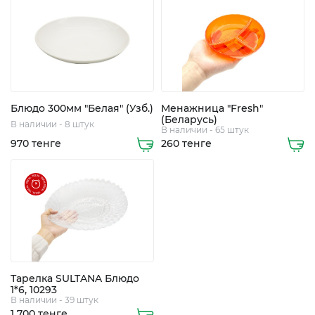
+7
Блюдо 300мм "Белая" (Узб.)
Менажница "Fresh"
(Беларусь)
В наличии - 8 штук
705
В наличии - 65 штук
970 тенге
260 тенге
248
5508
8
747
363
0112
Тарелка SULTANA Блюдо
1*6, 10293
В наличии - 39 штук
1 700 тенге