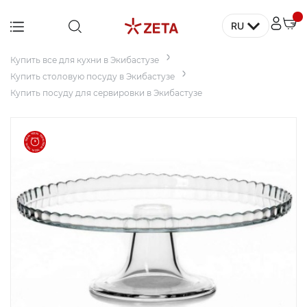
RU
Главная
Купить мебель для дома в Экибастузе
Купить все для кухни в Экибастузе
Мебель
Купить столовую посуду в Экибастузе
Купить посуду для сервировки в Экибастузе
Дом
Для
заведений
и офисов
Для
террасы и
сада
Аксессуары
и декор
Бытовая