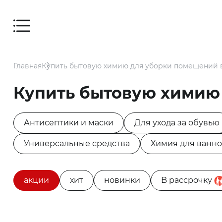
Мебель
Главная
Купить бытовую химию для уборки помещений в
Дом
Купить бытовую химию 
Для
заведений
Антисептики и маски
Для ухода за обувью
и офисов
Универсальные средства
Химия для ванн
Для
террасы и
акции
хит
новинки
B рассрочку
сада
Аксессуары