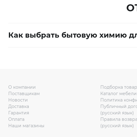
О
и декор
Бытовая
химия
Как выбрать бытовую химию д
Бытовая
техника
О компании
Подборка това
Поставщикам
Каталог мебели 
Экибастуз
Новости
Политика конф
Доставка
Публичный дог
Экибастуз
Гарантия
(русский язык)
Оплата
Правила возвра
Наши магазины
(русский язык)