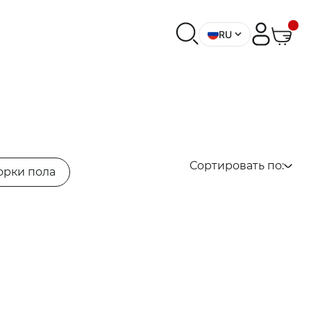
RU
Сортировать по:
орки пола