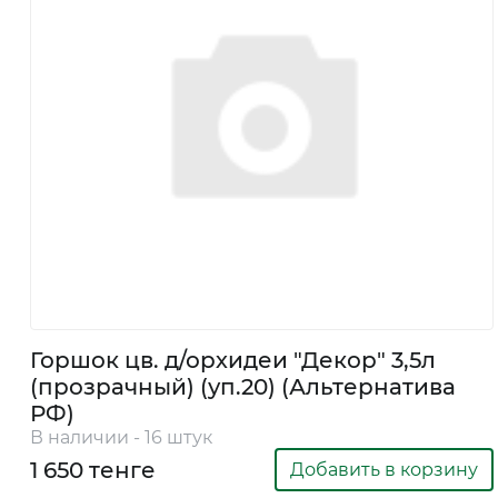
+7
705
248
5508
Горшок цв. д/орхидеи "Декор" 3,5л
8
(прозрачный) (уп.20) (Альтернатива
747
РФ)
В наличии - 16 штук
363
1 650 тенге
Добавить в корзину
0112