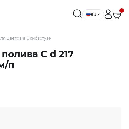
RU
ля цветов в Экибастузе
полива С d 217
м/п