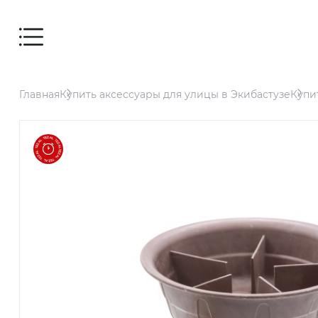
Мебель
Главная
Купить аксессуары для улицы в Экибастузе
Купи
Дом
Для
заведений
и офисов
Для
террасы и
сада
Аксессуары