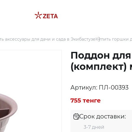
ть аксессуары для дачи и сада в Экибастузе
Купить горшки д
Поддон для 
(комплект) 
Артикул: ПЛ-00393
755 тенге
Срок доставки:
3-7 дней