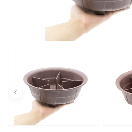
и декор
Бытовая
химия
Бытовая
техника