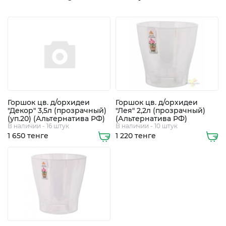
Горшок цв. д/орхидеи
Горшок цв. д/орхидеи
+7
"Декор" 3,5л (прозрачный)
"Лея" 2,2л (прозрачный)
705
(уп.20) (Альтернатива РФ)
(Альтернатива РФ)
В наличии - 16 штук
В наличии - 10 штук
248
1 650 тенге
1 220 тенге
5508
8
747
363
0112