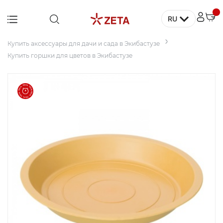
RU
Главная
Купить аксессуары для улицы в Экибастузе
Купить аксессуары для дачи и сада в Экибастузе
Мебель
Купить горшки для цветов в Экибастузе
Дом
Для
заведений
и офисов
Для
террасы и
сада
Аксессуары
и декор
Бытовая