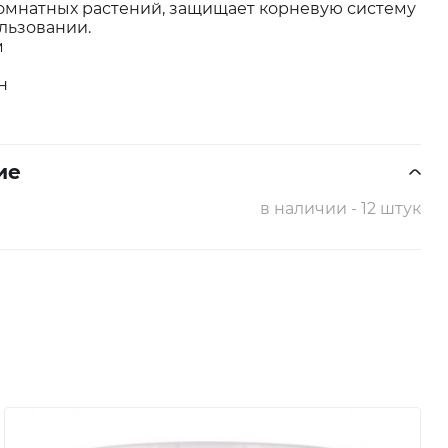
омнатных растений, защищает корневую систему
ользовании.
м
н
ие
в наличии - 12 штук