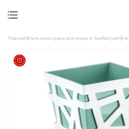
Мебель
Главная
Купить аксессуары для улицы в Экибастузе
Купи
Дом
Для
заведений
и офисов
Для
террасы и
сада
Аксессуары