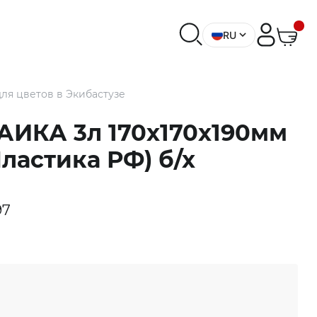
RU
ля цветов в Экибастузе
ИКА 3л 170х170х190мм
ластика РФ) б/х
97