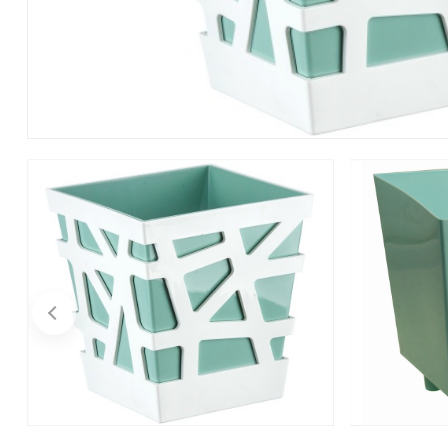
и декор
Бытовая
химия
Бытовая
техника