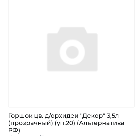
+7
705
248
5508
8
Горшок цв. д/орхидеи "Декор" 3,5л
747
(прозрачный) (уп.20) (Альтернатива
РФ)
363