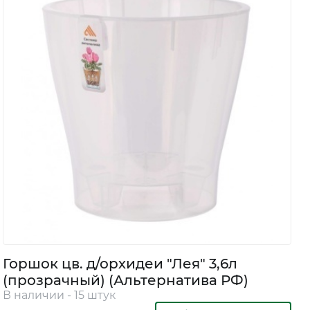
Горшок цв. д/орхидеи "Лея" 3,6л
(прозрачный) (Альтернатива РФ)
В наличии - 15 штук