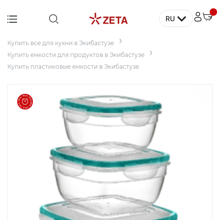
RU
Главная
Купить мебель для дома в Экибастузе
Купить все для кухни в Экибастузе
Мебель
Купить емкости для продуктов в Экибастузе
Купить пластиковые емкости в Экибастузе
Дом
Для
заведений
и офисов
Для
террасы и
сада
Аксессуары
и декор
Бытовая