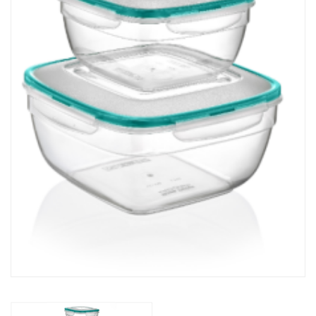
химия
Бытовая
техника