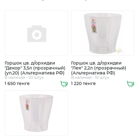
Горшок цв. д/орхидеи
Горшок цв. д/орхидеи
+7
"Декор" 3,5л (прозрачный)
"Лея" 2,2л (прозрачный)
705
(уп.20) (Альтернатива РФ)
(Альтернатива РФ)
В наличии - 20 штук
В наличии - 10 штук
248
1 650 тенге
1 220 тенге
5508
8
747
363
0112