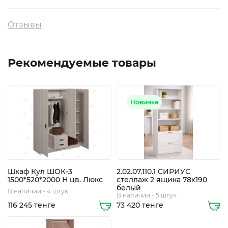
Отзывы
Рекомендуемые товары
Новинка
+7
705
Шкаф Кул ШОК-3
2.02.07.110.1 СИРИУС
248
1500*520*2000 Н цв. Люкс
стеллаж 2 ящика 78х190
белый
5508
В наличии - 4 штук
В наличии - 5 штук
116 245 тенге
73 420 тенге
8
747